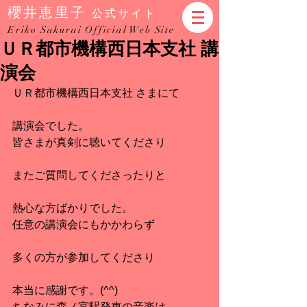
櫻井恵里子
公式サイト
Eriko Sakurai Official Web Site
ＵＲ都市機構西日本支社 講
演会
ＵＲ都市機構西日本支社 さまにて
講演会でした。
皆さまが真剣に聴いてくださり
またご質問してくださったりと
熱心な方ばかりでした。
任意の講演会にもかかわらず
多くの方が参加してくださり
本当に感謝です。(^^)
ちなみに森ノ宮駅発車の音楽は