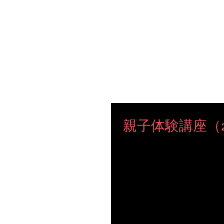
櫻井恵里子
公式サ
ト
ホーム
プロフィール
親子体験講座（20
【親子体験講座】 夏休みも終わり新学期が始まりますね。 
ティ教室を開催します！！ ホスピタリティとは何か 商品開発
...