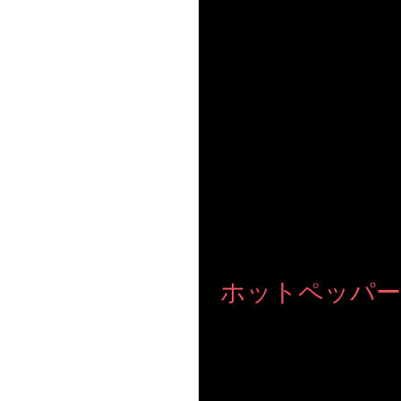
【3日で変わるディズニー流の育て方】 SSKさん主催で セ
ンタメ業界、メディア関係者までたくさんの 異業種の方々に集まって頂
り 頷いてくださったり ...
ホットペッパー
【ホットペッパービューティアカデミー
て方』を題材に セミナーを実施しました。 冒頭、何かと話題にあがる表参道のヘアサロンNORA さんについて話まし
た。 ...