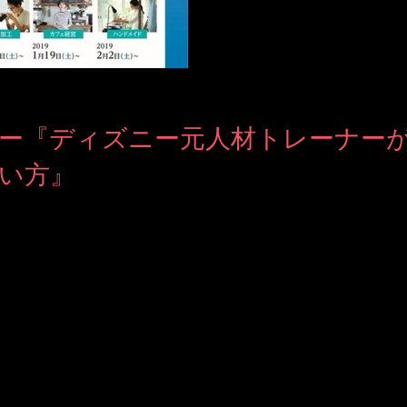
ー『ディズニー元人材トレーナーが
い方』
２日に13時〜15時表参道にて 新刊『ディズニー元人材トレーナーが教え
加できる ...