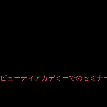
ミナーを実施しました 医療従事者からメーカー、IT企業、エ
きました。 たくさんメモを取ってくださった
ビューティアカデミーでのセミナ
に参加しました】 先日、美容業界の方の前で 『3日で変わるディズニー流の育