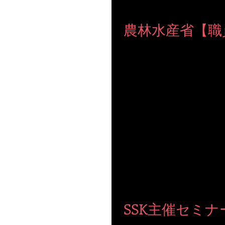
農林水産省【職
【職員向けセミナー】 本日、農林水産省にて 『３日で変わるディズニ
なかなか踏み入れない施設で たくさんの方が集まってくださいました。 質問も多く、セッションも真剣に受けて
SSK主催セミナ