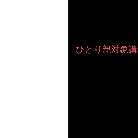
ひとり親対象講
【ひとり親対象講座】 地元立川市にて、講演いたします
対象となります。 保育もありますので小さなお子様がいらっしゃる 方も安心して参加できます。 私自身、シングルマ
ザーに育てられました(^^)...