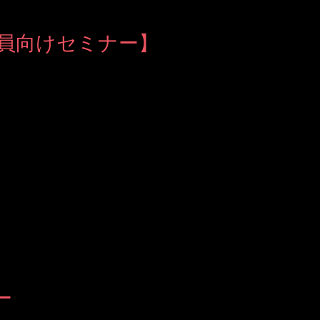
員向けセミナー】
ー流の育て方』 を題材としたセミナーでした。
 くだ
さりとてもお話ししやすい会と なりました。...
ー