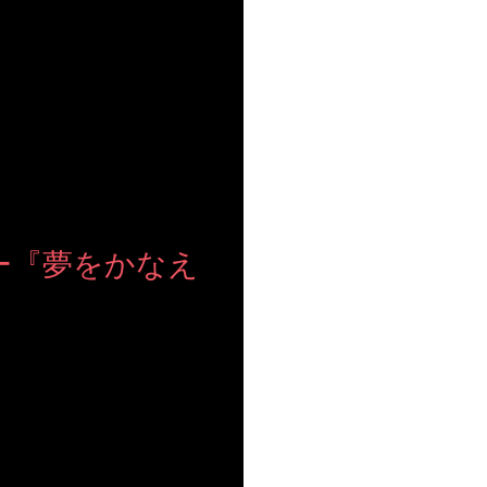
ー『夢をかなえ
』
市が主催する起業を目指す女