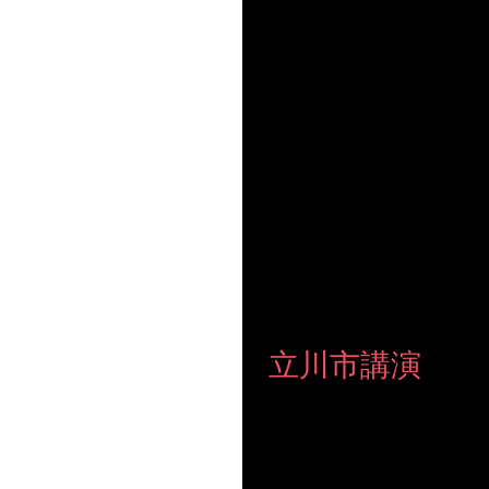
【キャリアコンサルタント向けセミナー】 雨の
さいました。 皆さん聞き上手なので、グループ内の対話
です(^^)
立川市講演
【立川市にて】 立川市にて