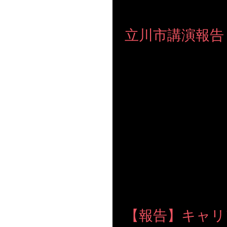
立川市講演報告
【地元立川市のセミナー】 お休みの中、たくさ
が、 リピートでご参加くださった方 親子で仲良く参加されたり お子様連れの方 人生の大先輩まで 多様な方々にお会
いすることができました。...
【報告】キャリ