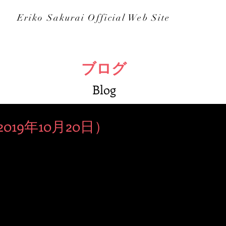
Eriko Sakurai Official Web Site
イ
講座セミナー
書籍・教材
活用事例
ブログ
ブログ
Blog
19年10月20日）
芸術の秋に 2019年10月20日に親子で参加できる ホスピタリ
のコツなどを学びながら 誰かのために想いを込めながら