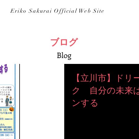
Eriko Sakurai Official Web Site
イ
講座セミナー
書籍・教材
活用事例
ブログ
ブログ
Blog
【立川市】ドリ
ク 自分の未来
ンする
【立川市にて講演します】 
す。 保護者の方も参加可能です。 地元立川市と
でワクワクです♡ どんな方に お会いできるのか今から楽
しみです(^^) ↓詳細、お申