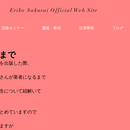
Eriko Sakurai Official Web Site
イ
講座セミナー
書籍・教材
活用事例
ブログ
まで
を出版した際、
さんが著者になるまで
生について紐解いて
とめていますので
ますが