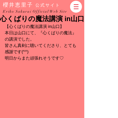
櫻井恵里子
公式サイト
Eriko Sakurai Official Web Site
心くばりの魔法講演 in山口
【心くばりの魔法講演 in山口】
本日は山口にて、『心くばりの魔法』
の講演でした。
皆さん真剣に聴いてくださり、とても
感謝です(^^)
明日からまた頑張れそうです♡